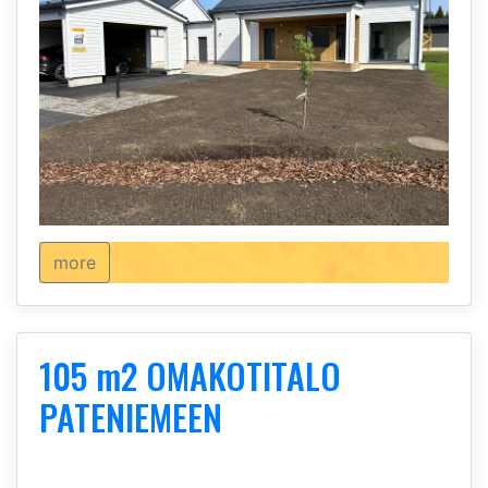
YRITYSTILAT
TALOYHTIÖT
HOIVARAKENTAMINEN
KOHTEET
more
Tulevat
Vuokrattavat
Myynnissä
105 m2 OMAKOTITALO
PATENIEMEEN
TALOPAKETIT