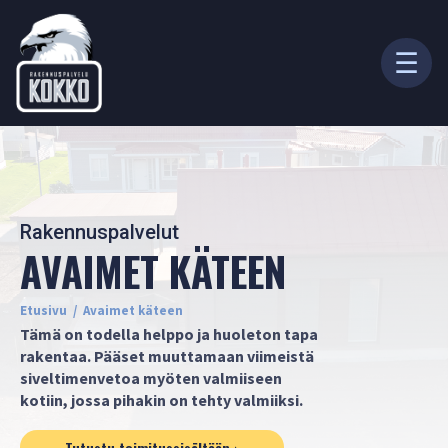
Skip to main content
☰
Sanoi kokko, ilman lintu: "Ellös olko milläskänä! Seisotaite
selkähäni, nouse kynkkäluun nenille! Mie sinun merestä kannan,
minne mielesi tekevi. ”
- Kalevala
Rakennuspalvelut
Rakennuspalvelut
AVAIMET KÄTEEN
RAKENTAJALLE
Etusivu
/
Avaimet käteen
Tämä on todella helppo ja huoleton tapa
Avaimet käteen
Puuvalmis
rakentaa. Pääset muuttamaan viimeistä
siveltimenvetoa myöten valmiiseen
Säältäsuojaan
Tarviketoimitus
kotiin, jossa pihakin on tehty valmiiksi.
Vinkkejä
Budjettirakentaminen
Tutustu toimitussisältöön ›