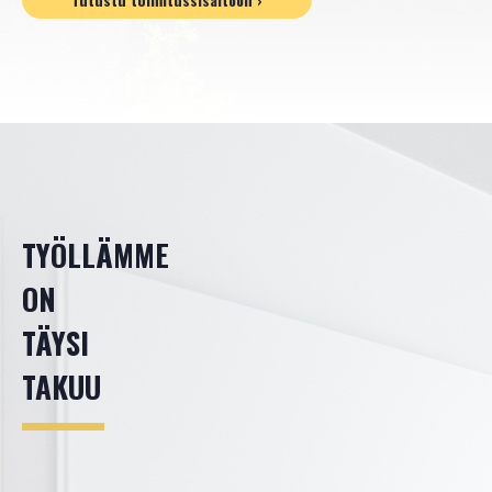
YRITYSTILAT
TALOYHTIÖT
HOIVARAKENTAMINEN
KOHTEET
TYÖLLÄMME
ON
Tulevat
Vuokrattavat
TÄYSI
Myynnissä
TAKUU
TALOPAKETIT