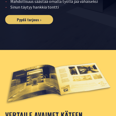
YHTEYSTIEDOT
Mahdollisuus säästää omalla työllä jää vähäiseksi
Sinun täytyy hankkia tontti
Pyydä tarjous ›
TARJOA TONTTIA
VERTAILE AVAIMET KÄTEEN