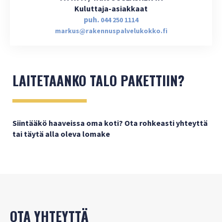
Kuluttaja-asiakkaat
puh.
044 250 1114
markus@rakennuspalvelukokko.fi
LAITETAANKO TALO PAKETTIIN?
Siintääkö haaveissa oma koti? Ota rohkeasti yhteyttä
tai täytä alla oleva lomake
OTA YHTEYTTÄ