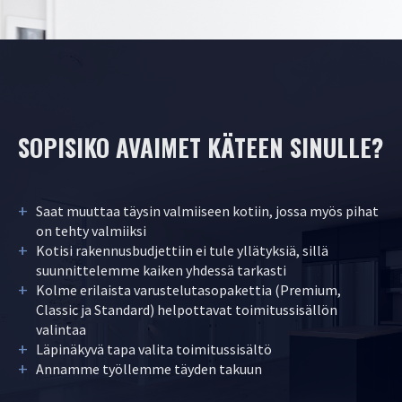
Rakennuspalvelu Kokko Oy
YRITYS
Ajankohtaista
Artikkelit
SOPISIKO AVAIMET KÄTEEN SINULLE?
Rekry
Saat muuttaa täysin valmiiseen kotiin, jossa myös pihat
on tehty valmiiksi
Kotisi rakennusbudjettiin ei tule yllätyksiä, sillä
suunnittelemme kaiken yhdessä tarkasti
Kolme erilaista varustelutasopakettia (Premium,
REFERENSSIT
Classic ja Standard) helpottavat toimitussisällön
valintaa
Asiakastarinat
Galleria
Läpinäkyvä tapa valita toimitussisältö
Annamme työllemme täyden takuun