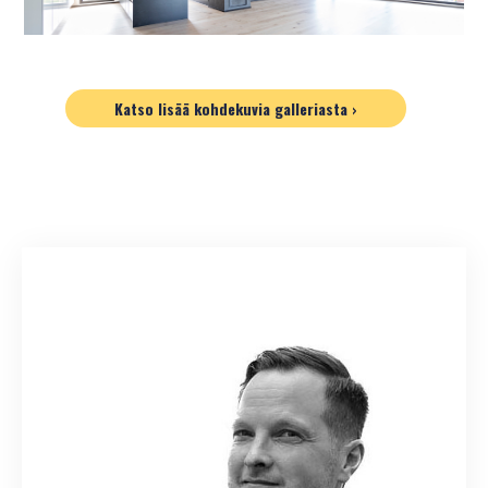
Katso lisää kohdekuvia galleriasta ›