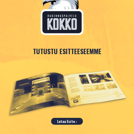
Rakennuspalvelu Kokko Oy
YRITYS
Ajankohtaista
Artikkelit
TUTUSTU ESITTEESEEMME
Rekry
REFERENSSIT
Asiakastarinat
Galleria
Lataa Esite ›