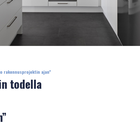
HOIVARAKENTAMINEN
KOHTEET
Tulevat
Vuokrattavat
Myynnissä
ko rakennusprojektin ajan”
TALOPAKETIT
in todella
n”