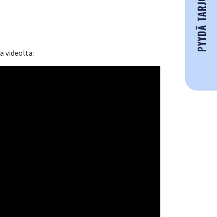
PYYDÄ TARJOUS
 videolta: