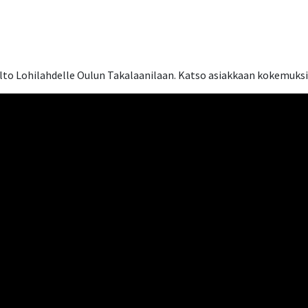
o Lohilahdelle Oulun Takalaanilaan. Katso asiakkaan kokemuksia