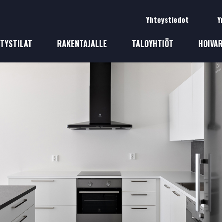
Yhteystiedot
Y
Rakennuspalvelut
ITYSTILAT
RAKENTAJALLE
TALOYHTIÖT
HOIVA
RAKENTAJALLE
Avaimet käteen
Puuvalmis
Säältäsuojaan
Tarviketoimitus
Vinkkejä
Budjettirakentaminen
YRITYSTILAT
TALOYHTIÖT