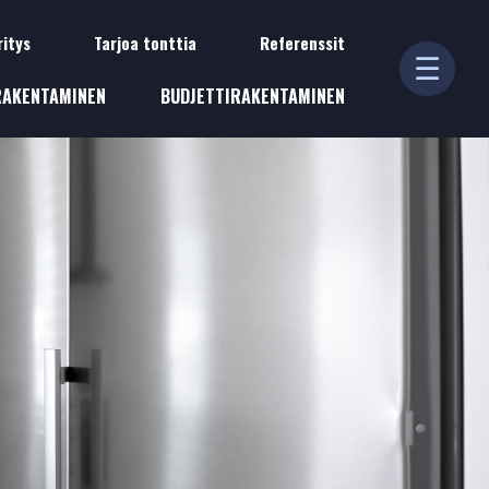
ritys
Tarjoa tonttia
Referenssit
☰
Rakennuspalvelu Kokko Oy
RAKENTAMINEN
BUDJETTIRAKENTAMINEN
YRITYS
Ajankohtaista
Artikkelit
Rekry
REFERENSSIT
Asiakastarinat
Galleria