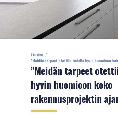
Etusivu
/
”Meidän tarpeet otettiin todella hyvin huomioon ko
”Meidän tarpeet otetti
hyvin huomioon koko
rakennusprojektin aja