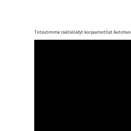
Toteutimme räätälöidyt korjaamotilat Autohuolt