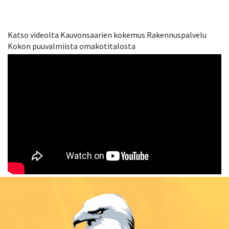
YRITYSTILAT
Katso videolta Kauvonsaarien kokemus Rakennuspalvelu
Kokon puuvalmiista omakotitalosta
TALOYHTIÖT
HOIVARAKENTAMINEN
KOHTEET
Tulevat
Vuokrattavat
Myynnissä
TALOPAKETIT