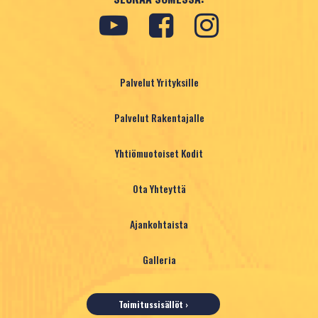
YHTEYSTIEDOT
TARJOA TONTTIA
Palvelut Yrityksille
Palvelut Rakentajalle
Yhtiömuotoiset Kodit
Ota Yhteyttä
Ajankohtaista
Galleria
Toimitussisällöt ›