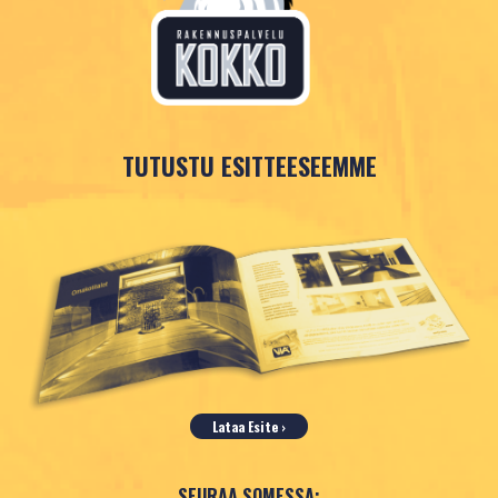
Rakennuspalvelu Kokko Oy
YRITYS
Ajankohtaista
Artikkelit
TUTUSTU ESITTEESEEMME
Rekry
REFERENSSIT
Asiakastarinat
Galleria
Lataa Esite ›
SEURAA SOMESSA: